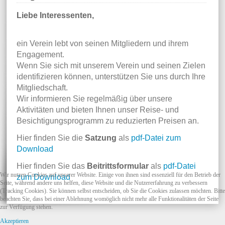
Liebe Interessenten,
ein Verein lebt von seinen Mitgliedern und ihrem
Engagement.
Wenn Sie sich mit unserem Verein und seinen Zielen
identifizieren können, unterstützen Sie uns durch Ihre
Mitgliedschaft.
Wir informieren Sie regelmäßig über unsere
Aktivitäten und bieten Ihnen unser Reise- und
Besichtigungsprogramm zu reduzierten Preisen an.
Hier finden Sie die
Satzung
als
pdf-Datei zum
Download
Hier finden Sie das
Beitrittsformular
als
pdf-Datei
Wir nutzen Cookies auf unserer Website. Einige von ihnen sind essenziell für den Betrieb der
zum Download
Seite, während andere uns helfen, diese Website und die Nutzererfahrung zu verbessern
(Tracking Cookies). Sie können selbst entscheiden, ob Sie die Cookies zulassen möchten. Bitte
beachten Sie, dass bei einer Ablehnung womöglich nicht mehr alle Funktionalitäten der Seite
zur Verfügung stehen.
Akzeptieren